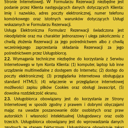
Stronie Internetowej). W Formularzu Rezerwacji niezbędne jest
podanie przez Klienta następujących danych dotyczących Klienta:
imię i nazwisko, adres poczty elektronicznej, numer telefonu
komórkowego oraz istotnych warunków dotyczących Usługi
wskazanych w Formularzu Rezerwacji.
Usługa Elektroniczna Formularz Rezerwacji świadczona jest
nieodpłatnie oraz ma charakter jednorazowy i ulega zakończeniu z
chwilą złożenia Rezerwacji za jego pośrednictwem albo z chwilą
wcześniejszego zaprzestania składania Rezerwacji za jego
pośrednictwem przez Usługobiorcę.
2.2.
Wymagania techniczne niezbędne do korzystania z Serwisu
Internetowego w tym Konta Klienta: (1) komputer, laptop lub inne
urządzenie multimedialne z dostępem do Internetu; (2) dostęp do
poczty elektronicznej; (3) przeglądarka internetowa obsługująca
standard HTML5; (4) włączenie w przeglądarce internetowej
możliwości zapisu plików Cookies oraz obsługi Javascript, (5)
dowolna rozdzielczość ekranu.
2.3.
Usługobiorca obowiązany jest do korzystania ze Strony
Internetowej w sposób zgodny z prawem i dobrymi obyczajami
mając na uwadze poszanowanie dóbr osobistych oraz praw
autorskich i własności intelektualnej Usługodawcy oraz osób
trzecich. Usługobiorca obowiązany jest do wprowadzania danych
zgodnych ze stanem faktycznym. Usługobiorcę obowiązuje zakaz