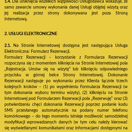
1.4.
Dla uniknięcia wszelkich wątpliwości Usługodawca wskazuje, że
samo zawarcie umowy wykonania danej Usługi objętej wizytą oraz
jej realizacja przez strony dokonywana jest poza Stroną
Internetową.
2. USŁUGI ELEKTRONICZNE
2.1.
Na Stronie Internetowej dostępna jest następująca Usługa
Elektroniczna: Formularz Rezerwacji.
Formularz Rezerwacji – korzystanie z Formularza Rezerwacji
rozpoczyna się z momentem kliknięcia na Stronie Internetowej pola
„Rejestracja. Umów się na wizytę” lub kliknięciu odpowiedniego
przycisku w górnej belce Strony Internetowej. Dokonanie
Rezerwacji następuje po wykonaniu przez Klienta łącznie trzech
kolejnych kroków – (1) po wypełnieniu Formularza Rezerwacji (w
tym dokonania wyboru terminu wizyty), (2) kliknięciu na Stronie
Internetowej pod Formularzem Rezerwacji pola „Rezerwuję” oraz (3)
potwierdzeniu chęci dokonania Rezerwacji poprzez podanie kodu
SMS przesłanego automatycznie na podany numer telefonu
komórkowego – do tego momentu istnieje możliwość samodzielnej
modyfikacji wprowadzanych danych (w tym celu należy kierować
się wyświetlanymi komunikatami oraz informacjami dostępnymi na