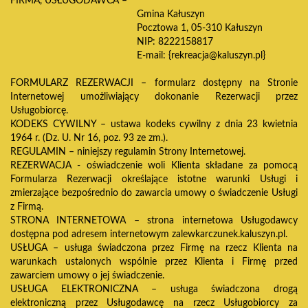
FIRMA, USŁUGODAWCA –
Gmina Kałuszyn
Pocztowa 1, 05-310 Kałuszyn
NIP: 8222158817
E-mail: {rekreacja@kaluszyn.pl}
FORMULARZ REZERWACJI – formularz dostępny na Stronie
Internetowej umożliwiający dokonanie Rezerwacji przez
Usługobiorcę.
KODEKS CYWILNY – ustawa kodeks cywilny z dnia 23 kwietnia
1964 r. (Dz. U. Nr 16, poz. 93 ze zm.).
REGULAMIN – niniejszy regulamin Strony Internetowej.
REZERWACJA - oświadczenie woli Klienta składane za pomocą
Formularza Rezerwacji określające istotne warunki Usługi i
zmierzające bezpośrednio do zawarcia umowy o świadczenie Usługi
z Firmą.
STRONA INTERNETOWA – strona internetowa Usługodawcy
dostępna pod adresem internetowym zalewkarczunek.kaluszyn.pl.
USŁUGA – usługa świadczona przez Firmę na rzecz Klienta na
warunkach ustalonych wspólnie przez Klienta i Firmę przed
zawarciem umowy o jej świadczenie.
USŁUGA ELEKTRONICZNA – usługa świadczona drogą
elektroniczną przez Usługodawcę na rzecz Usługobiorcy za