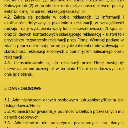
Klienta na przykład: (1) pisemnie na adres: Pocztowa 1, 05-310
Kałuszyn lub (2) w formie elektronicznej za pośrednictwem poczty
elektronicznej na adres:
rekreacja@kaluszyn.pl
.
4.2.
Zaleca się podanie w opisie reklamacji: (1) informacji i
okoliczności dotyczących przedmiotu reklamacji, w szczególności
rodzaju i daty wystąpienia wady lub nieprawidłowości; (2) żądania;
oraz (3) danych kontaktowych składającego reklamację – ułatwi to i
przyspieszy rozpatrzenie reklamacji przez Firmę. Wymogi podane w
zdaniu poprzednim mają formę jedynie zalecenia i nie wpływają na
skuteczność reklamacji złożonych z pominięciem zalecanego opisu
reklamacji.
4.3.
Ustosunkowanie się do reklamacji przez Firmę następuje
niezwłocznie, nie później niż w terminie 14 dni kalendarzowych od
dnia jej złożenia.
5. DANE OSOBOWE
5.1.
Administratorem danych osobowych Usługobiorcy/Klienta jest
Usługodawca/Firma.
5.2.
Administrator gwarantuje poufność wszelkich przekazanych mu
danych osobowych.
5.3.
Administrator nie udostępnia przekazanych mu danych