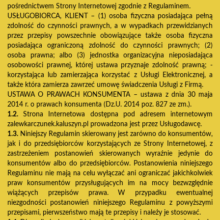
pośrednictwem Strony Internetowej zgodnie z Regulaminem.
USŁUGOBIORCA, KLIENT – (1) osoba fizyczna posiadająca pełną
zdolność do czynności prawnych, a w wypadkach przewidzianych
przez przepisy powszechnie obowiązujące także osoba fizyczna
posiadająca ograniczoną zdolność do czynności prawnych; (2)
osoba prawna; albo (3) jednostka organizacyjna nieposiadająca
osobowości prawnej, której ustawa przyznaje zdolność prawną; -
korzystająca lub zamierzająca korzystać z Usługi Elektronicznej, a
także która zamierza zawrzeć umowę świadczenia Usługi z Firmą.
USTAWA O PRAWACH KONSUMENTA – ustawa z dnia 30 maja
2014 r. o prawach konsumenta (Dz.U. 2014 poz. 827 ze zm.).
1.2.
Strona Internetowa dostępna pod adresem internetowym
zalewkarczunek.kaluszyn.pl prowadzona jest przez Usługodawcę.
1.3.
Niniejszy Regulamin skierowany jest zarówno do konsumentów,
jak i do przedsiębiorców korzystających ze Strony Internetowej, z
zastrzeżeniem postanowień skierowanych wyraźnie jedynie do
konsumentów albo do przedsiębiorców. Postanowienia niniejszego
Regulaminu nie mają na celu wyłączać ani ograniczać jakichkolwiek
praw konsumentów przysługujących im na mocy bezwzględnie
wiążących przepisów prawa. W przypadku ewentualnej
niezgodności postanowień niniejszego Regulaminu z powyższymi
przepisami, pierwszeństwo mają te przepisy i należy je stosować.