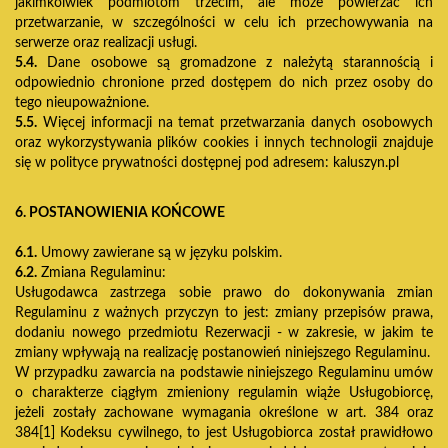
jakimkolwiek podmiotom trzecim, ale może powierzać ich
przetwarzanie, w szczególności w celu ich przechowywania na
serwerze oraz realizacji usługi.
5.4.
Dane osobowe są gromadzone z należytą starannością i
odpowiednio chronione przed dostępem do nich przez osoby do
tego nieupoważnione.
5.5.
Więcej informacji na temat przetwarzania danych osobowych
oraz wykorzystywania plików cookies i innych technologii znajduje
się w polityce prywatności dostępnej pod adresem: kaluszyn.pl
6. POSTANOWIENIA KOŃCOWE
6.1.
Umowy zawierane są w języku polskim.
6.2.
Zmiana Regulaminu:
Usługodawca zastrzega sobie prawo do dokonywania zmian
Regulaminu z ważnych przyczyn to jest: zmiany przepisów prawa,
dodaniu nowego przedmiotu Rezerwacji - w zakresie, w jakim te
zmiany wpływają na realizację postanowień niniejszego Regulaminu.
W przypadku zawarcia na podstawie niniejszego Regulaminu umów
o charakterze ciągłym zmieniony regulamin wiąże Usługobiorcę,
jeżeli zostały zachowane wymagania określone w art. 384 oraz
384[1] Kodeksu cywilnego, to jest Usługobiorca został prawidłowo